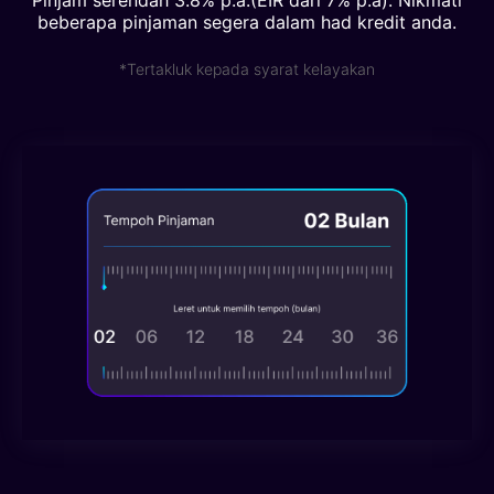
Pinjam serendah 3.8% p.a.(EIR dari 7% p.a). Nikmati
beberapa pinjaman segera dalam had kredit anda.
*Tertakluk kepada syarat kelayakan