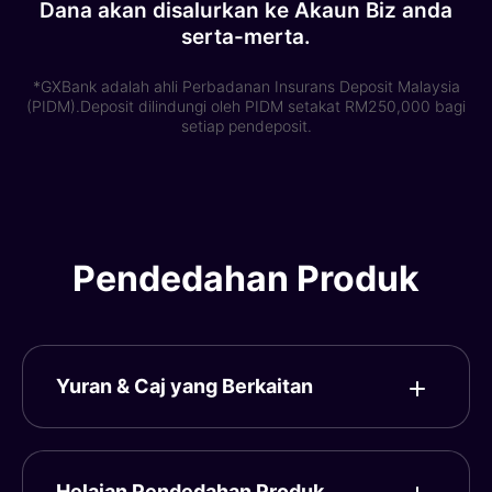
Dana akan disalurkan ke Akaun Biz anda
serta-merta.
*GXBank adalah ahli Perbadanan Insurans Deposit Malaysia
(PIDM).Deposit dilindungi oleh PIDM setakat RM250,000 bagi
setiap pendeposit.
Pendedahan Produk
Yuran & Caj yang Berkaitan
Helaian Pendedahan Produk