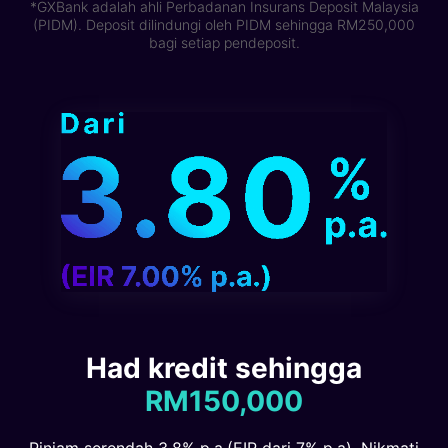
*GXBank adalah ahli Perbadanan Insurans Deposit Malaysia
(PIDM). Deposit dilindungi oleh PIDM sehingga RM250,000
bagi setiap pendeposit.
Had kredit sehingga
RM150,000